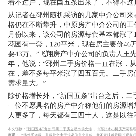
着不过户，现在国五条出来了，不得不过
从记者在邳州随机采访的几家中介公司来
格仍在不断攀升，中原房产中介公司的工
月份以来，该公司的房源每套基本都涨了1
花园有一套，120平米，现在房主要价4
要43万。”飞翔房产中介公司的负责人王
年，他说：“邳州二手房价格一直在涨，
在，差不多每平米涨了四五百元。二手房
需求量大。”
除价格增长外，“新国五条”出台之后，二
一位不愿具名的房产中介称他们的房源增加
人更多了，每天都有三四十人，这是以往
本文链接：
“新国五条”出台 邳州二手房交易市场火爆
，由
邳州水杉树房产网
整
声明：
此稿件系转载，登载此文出于传递信息之目的，并不意味着赞同其观点