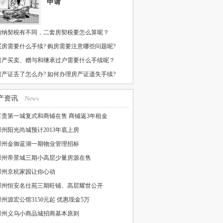
申请
缴纳契税有不同，二套房契税要怎么算呢？
买房需要什么手续? 购房需要注意哪些问题呢?
房产买卖、赠与和继承过户需要什么手续呢？
房产证丢了怎么办? 如何办理房产证遗失手续?
产资讯
News
富贵第一城复式和商铺在售 商铺返3年租金
邳州阳光尚城预计2013年底上房
邳州金御蓝湖一期物业管理招标
邳州帝景城三期小高层少量房源在售
邳州京杭家园让你心动
邳州恒安名仕苑三期旺铺、高层耀世公开
邳州源宏公馆3150元起 优惠现金5万
邳州义乌小商品城招商基本原则