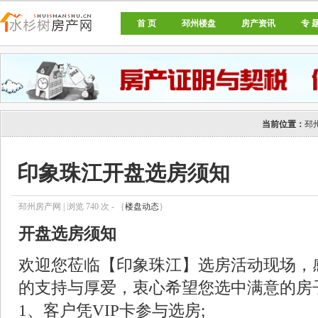
首 页
邳州楼盘
房产资讯
专 
邳州房产网
当前位置：
邳
印象珠江开盘选房须知
邳州房产网 | 浏览
740
次 - ｛
楼盘动态
｝
开盘选房须知
欢迎您莅临【印象珠江】选房活动现场，
的支持与厚爱，衷心希望您选中满意的房
1、客户凭VIP卡参与选房;