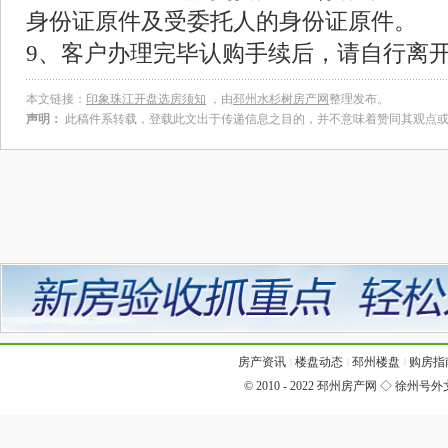
身份证原件及受委托人的身份证原件。
9、客户办理完毕认购手续后，请自行离
本文链接：
印象珠江开盘选房须知
，由
邳州水杉树房产网
整理发布。
声明：
此稿件系转载，登载此文出于传递信息之目的，并不意味着赞同其观点
房产资讯
‖
楼盘动态
‖
邳州楼盘
‖
购房指
© 2010 - 2022
邳州房产网
◇
徐州号外