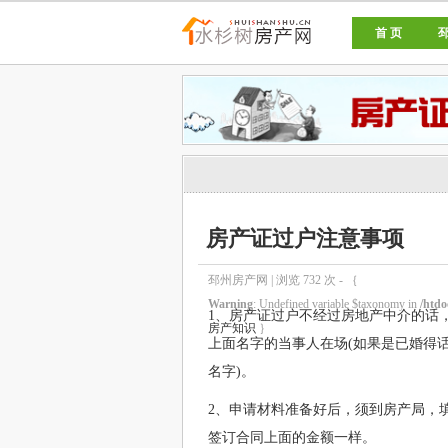
首 页
邳州房产网
房产证过户注意事项
邳州房产网 | 浏览
732
次 - ｛
Warning
: Undefined variable $taxonomy in
/htdo
1、房产证过户不经过房地产中介的话
房产知识
｝
上面名字的当事人在场(如果是已婚得
名字)。
2、申请材料准备好后，须到房产局，
签订合同上面的金额一样。