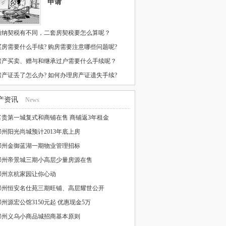
申请
缴纳契税有不同，二套房契税要怎么算呢？
买房需要什么手续? 购房需要注意哪些问题呢?
房产买卖、赠与和继承过户需要什么手续呢？
房产证丢了怎么办? 如何办理房产证遗失手续?
产资讯
News
富贵第一城复式和商铺在售 商铺返3年租金
邳州阳光尚城预计2013年底上房
邳州金御蓝湖一期物业管理招标
邳州帝景城三期小高层少量房源在售
邳州京杭家园让你心动
邳州恒安名仕苑三期旺铺、高层耀世公开
邳州源宏公馆3150元起 优惠现金5万
邳州义乌小商品城招商基本原则