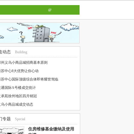
@
盘动态
Building
邳州义乌小商品城招商基本原则
新苏中心8大优势让你心动
新苏中心国际顶级综合体即将耀世驾临
乾通国际A号楼成交统计
文承苑徐州地区四月销冠
义乌小商品城成交动态
门专题
Special
住房维修基金缴纳及使用