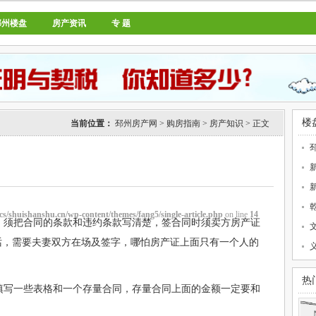
邳州楼盘
房产资讯
专 题
楼
当前位置：
邳州房产网
>
购房指南
>
房产知识
> 正文
cs/shuishanshu.cn/wp-content/themes/fang5/single-article.php
on line
14
，须把合同的条款和违约条款写清楚，签合同时须卖方房产证
话，需要夫妻双方在场及签字，哪怕房产证上面只有一个人的
热
填写一些表格和一个存量合同，存量合同上面的金额一定要和