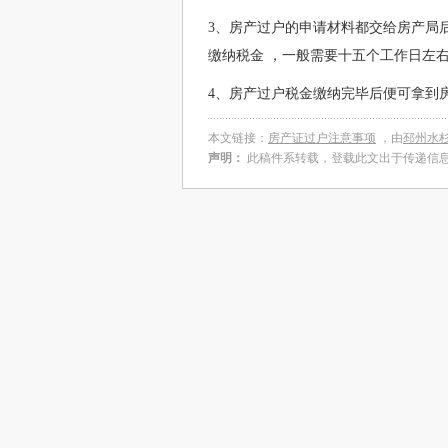
3、房产过户的申请材料都交给房产局
缴纳税金 ，一般需要十五个工作日左
4、房产过户税金缴纳完毕后便可拿到
本文链接：
房产证过户注意事项
，由
邳州水
声明：
此稿件系转载，登载此文出于传递信