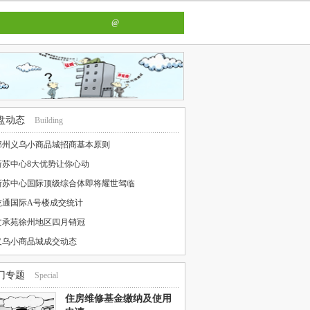
@
盘动态
Building
邳州义乌小商品城招商基本原则
新苏中心8大优势让你心动
新苏中心国际顶级综合体即将耀世驾临
乾通国际A号楼成交统计
文承苑徐州地区四月销冠
义乌小商品城成交动态
门专题
Special
住房维修基金缴纳及使用