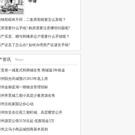
申请
缴纳契税有不同，二套房契税要怎么算呢？
买房需要什么手续? 购房需要注意哪些问题呢?
房产买卖、赠与和继承过户需要什么手续呢？
房产证丢了怎么办? 如何办理房产证遗失手续?
产资讯
News
富贵第一城复式和商铺在售 商铺返3年租金
邳州阳光尚城预计2013年底上房
邳州金御蓝湖一期物业管理招标
邳州帝景城三期小高层少量房源在售
邳州京杭家园让你心动
邳州恒安名仕苑三期旺铺、高层耀世公开
邳州源宏公馆3150元起 优惠现金5万
邳州义乌小商品城招商基本原则