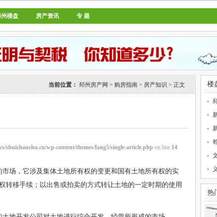
邳州楼盘
房产资讯
专 题
楼
当前位置：
邳州房产网
>
购房指南
>
房产知识
> 正文
cs/shuishanshu.cn/wp-content/themes/fang5/single-article.php
on line
14
的市场，它涉及集体土地所有权的变更和国有土地所有权的实
权转移手续；以出售或拍卖的方式转让土地的一定时期的使用
热
的土地开发公司对土地进行综合开发、经营所形成的市场。