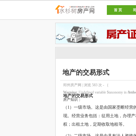
首 页
邳州房产网
地产的交易形式
邳州房产网 | 浏览
583
次 - ｛
Warning
: Undefined variable $taxonomy in
/htdo
地产的交易形式
房产知识
｝
（1）一级市场。这是由国家垄断经营
现。经营业务包括：征用土地，办理产
权；出租土地，定期收取地租等。
（2）二级市场。这是由具有法人资格