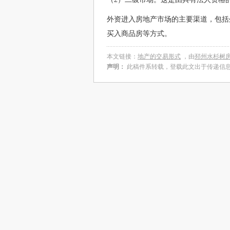
外资进入房地产市场的主要渠道，包括
买入商品房等方式。
本文链接：
地产的交易形式
，由
邳州水杉树
声明：
此稿件系转载，登载此文出于传递信