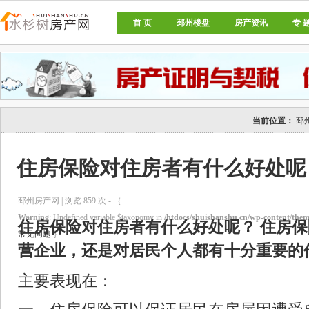
首 页
邳州楼盘
房产资讯
专 
邳州房产网
当前位置：
邳
住房保险对住房者有什么好处呢
邳州房产网 | 浏览
859
次 - ｛
Warning
: Undefined variable $taxonomy in
/htdocs/shuishanshu.cn/wp-content/theme
住房保险
对住房者有什么好处呢？ 住房
常见问题
｝
营企业，还是对居民个人都有十分重要的
主要表现在：