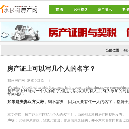
首 页
邳州楼盘
房产资讯
专 
邳州房产网
当前位置：
邳
房产证上可以写几个人的名字？
邳州房产网 | 浏览
502
次 - ｛
Warning
: Undefined variable $taxonomy in
/htdocs/shuishanshu.cn/wp-content/theme
房产证上只能写一个人的名字,但是可以添加共有人,共有人添加的时
常见问题
｝
如果是夫妻双方买房
，则不需要，因为只要有任一人的名字，都属于
本文链接：
房产证上可以写几个人的名字？
，由
邳州水杉树房产网
整理发布。
声明：
此稿件系转载，登载此文出于传递信息之目的，并不意味着赞同其观点