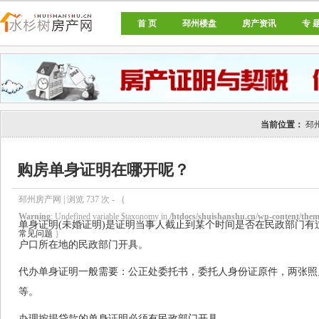
首 页
邳州楼盘
房产资讯
专 
邳州房产网
当前位置：
邳
购房单身证明在哪开呢？
邳州房产网 | 浏览
737
次 - ｛
Warning
: Undefined variable $taxonomy in
/htdocs/shuishanshu.cn/wp-content/theme
单身证明(未婚证明)是证明当事人截止到某个时间是否在民政部门有
常见问题
｝
户口所在地的民政部门开具。
代办单身证明一般需要：公正处委托书，委托人身份证原件，两张照
等。
办理按揭贷款的单身证明必须有民政部门开具。