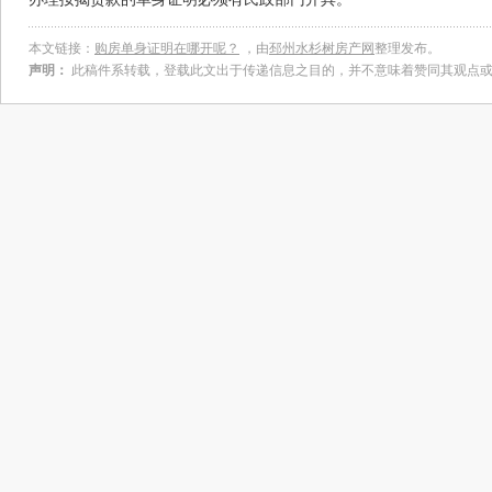
本文链接：
购房单身证明在哪开呢？
，由
邳州水杉树房产网
整理发布。
声明：
此稿件系转载，登载此文出于传递信息之目的，并不意味着赞同其观点