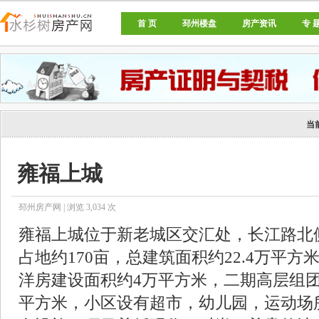
首 页
邳州楼盘
房产资讯
专 
邳州房产网
当
雍福上城
邳州房产网 | 浏览
3,034
次
雍福上城位于新老城区交汇处，长江路北
占地约170亩，总建筑面积约22.4万平
洋房建设面积约4万平方米，二期高层组团建
平方米，小区设有超市，幼儿园，运动场