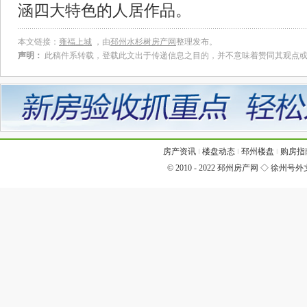
涵四大特色的人居作品。
本文链接：
雍福上城
，由
邳州水杉树房产网
整理发布。
声明：
此稿件系转载，登载此文出于传递信息之目的，并不意味着赞同其观点
房产资讯
‖
楼盘动态
‖
邳州楼盘
‖
购房指
© 2010 - 2022
邳州房产网
◇
徐州号外